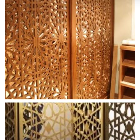
ahsap_paravan (4)