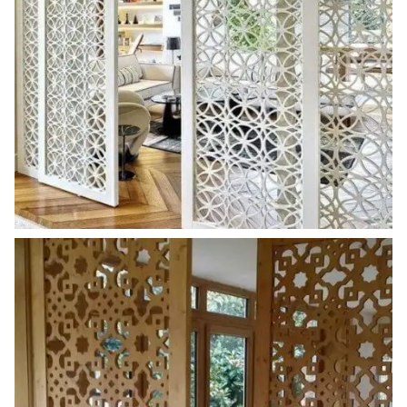
ahsap_paravan (7)