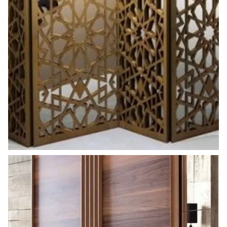
ahsap_paravan (5)