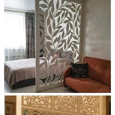
ahsap_paravan (2)