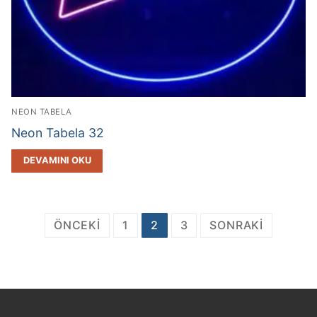
NEON TABELA
Neon Tabela 32
DEVAMINI OKU
Yazı
ÖNCEKI
1
2
3
SONRAKI
gezinmesi