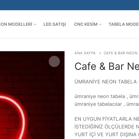
EON MODELLERI
LED SATIŞI
CNC KESIM
TABELA MODE
Arama:
ANA SAYFA
CAFE & BAR NEON
Cafe & Bar N
ÜMRANİYE NEON TABELA 
ümraniye neon tabela , ümra
ümraniye tabelacılar , ümra
EN UYGUN FİYATLARLA NE
İSTEDİĞİNİZ ÖLÇÜLERDE N
YURT İÇİ VE YURT DIŞIN