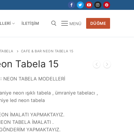
LLERI
İLETIŞIM
DÜĞME
MENÜ
 TABELA
CAFE & BAR NEON TABELA 15
eon Tabela 15
:: NEON TABELA MODELLERİ
niye neon ışıklı tabela , ümraniye tabelacı ,
niye led neon tabela
ON İMALATI YAPMAKTAYIZ.
EON TABELA İMALATI .
A GÖNDERİM YAPMAKTAYIZ.